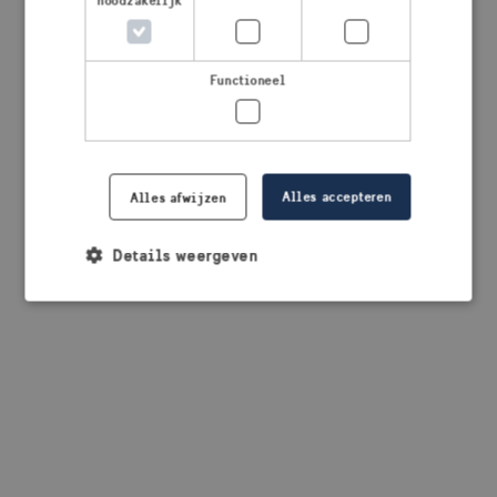
noodzakelijk
browser console for more information)
.
Functioneel
Alles accepteren
Alles afwijzen
Details weergeven
Strikt noodzakelijk
Prestatie
Targeting
Functioneel
Strikt noodzakelijke cookies maken de
kernfunctionaliteiten van de website mogelijk, zoals
gebruikersaanmelding en accountbeheer. De
website kan niet goed worden gebruikt zonder de
strikt noodzakelijke cookies.