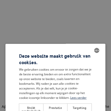
Deze website maakt gebruik van
cookies.
ENGLISH
We gebruiken cookies om ervoor te zorgen dat we je
DUTCH
de beste ervaring bieden en om extra functionaliteit
op onze website te bieden, zoals kaarten en
FRENCH
bookmarks. Wij raden je aan alle cookies te
accepteren. Als je dat wilt, kun je je cookie-
GERMAN
instellingen op elk moment wijzigen door op het
cookie-icoontje linksonder te klikken.
Lees verder
Application error: a client-side exception has occurred
(see the
Strikt
Prestatie
Targeting