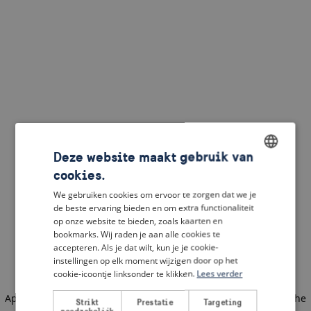
Deze website maakt gebruik van
cookies.
ENGLISH
We gebruiken cookies om ervoor te zorgen dat we je
DUTCH
de beste ervaring bieden en om extra functionaliteit
op onze website te bieden, zoals kaarten en
FRENCH
bookmarks. Wij raden je aan alle cookies te
accepteren. Als je dat wilt, kun je je cookie-
GERMAN
instellingen op elk moment wijzigen door op het
cookie-icoontje linksonder te klikken.
Lees verder
Application error: a client-side exception has occurred
(see the
Strikt
Prestatie
Targeting