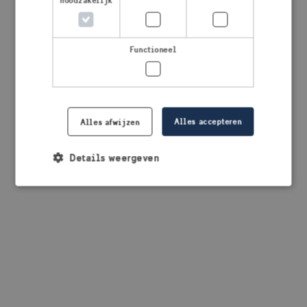
noodzakelijk
browser console for more information)
.
Functioneel
Alles accepteren
Alles afwijzen
Details weergeven
Strikt noodzakelijk
Prestatie
Targeting
Functioneel
Strikt noodzakelijke cookies maken de
kernfunctionaliteiten van de website mogelijk, zoals
gebruikersaanmelding en accountbeheer. De
website kan niet goed worden gebruikt zonder de
strikt noodzakelijke cookies.